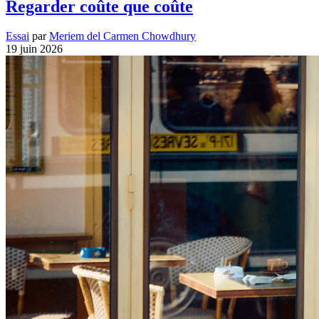
Regarder coûte que coûte
Essai
par
Meriem del Carmen Chowdhury
19 juin 2026