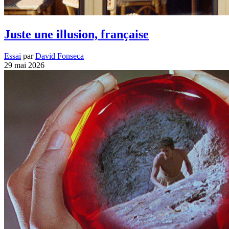
Juste une illusion, française
Essai
par
David Fonseca
29 mai 2026