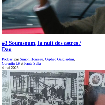
#3 Soumsoum, la nuit des astres /
Dao
Podcast
par
Simon Hoareau
,
Orphéo Gagliardini
,
Corentin Lê
et
Fanta Sylla
4 mai 2026