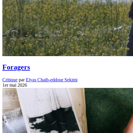
Foragers
Critique
par
Elyas Chaib-eddour Sekimi
1er mai 2026