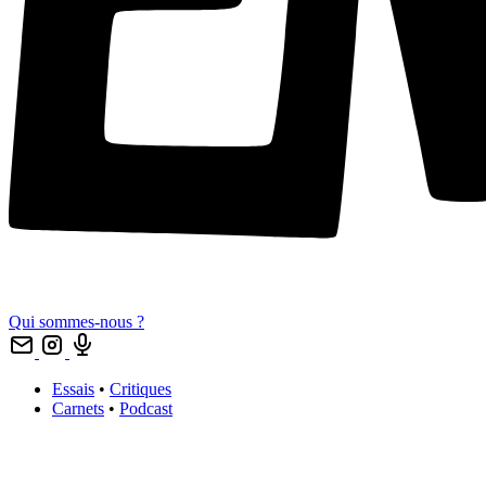
Qui sommes-nous ?
Essais
•
Critiques
Carnets
•
Podcast