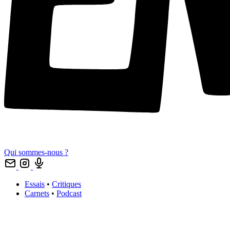
Qui sommes-nous ?
Essais
•
Critiques
Carnets
•
Podcast