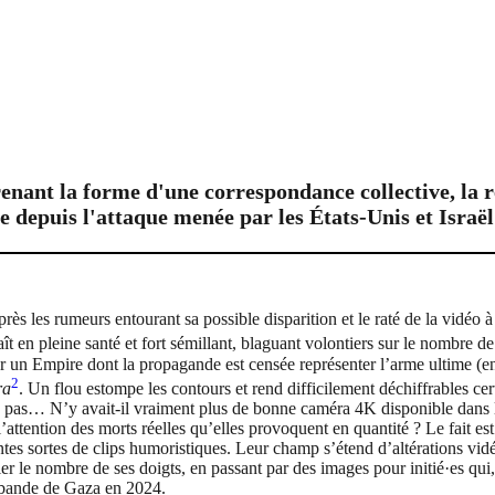
prenant la forme d'une correspondance collective, la
 depuis l'attaque menée par les États-Unis et Israël 
 les rumeurs entourant sa possible disparition et le raté de la vidéo à 
raît en pleine santé et fort sémillant, blaguant volontiers sur le nombre
r un Empire dont la propagande est censée représenter l’arme ultime (en
2
ra
. Un flou estompe les contours et rend difficilement déchiffrables cer
uge pas… N’y avait-il vraiment plus de bonne caméra 4K disponible dans l
’attention des morts réelles qu’elles provoquent en quantité ? Le fait es
entes sortes de clips humoristiques. Leur champ s’étend d’altérations v
 le nombre de ses doigts, en passant par des images pour initié·es qui, 
 bande de Gaza en 2024.