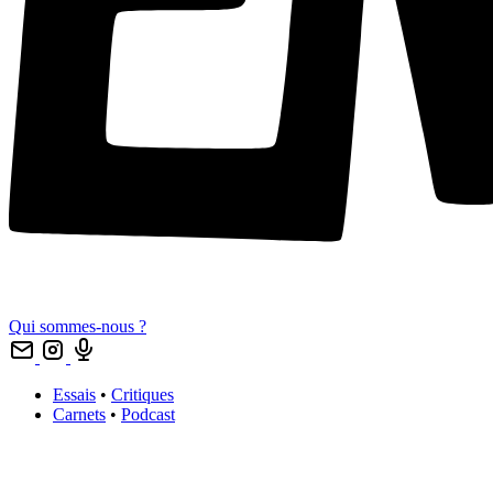
Qui sommes-nous ?
Essais
•
Critiques
Carnets
•
Podcast