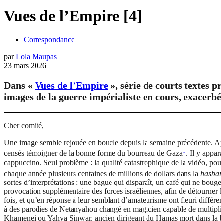
Vues de l’Empire [4]
Correspondance
par
Lola Maupas
23 mars 2026
Dans «
Vues de l’Empire
», série de courts textes 
images de la guerre impérialiste en cours, exacerbée
Cher comité,
Une image semble rejouée en boucle depuis la semaine précédente. Après
1
censés témoigner de la bonne forme du bourreau de Gaza
. Il y appa
cappuccino. Seul problème : la qualité catastrophique de la vidéo, pou
chaque année plusieurs centaines de millions de dollars dans la
hasba
sortes d’interprétations : une bague qui disparaît, un café qui ne bo
provocation supplémentaire des forces israéliennes, afin de détourner l
fois, et qu’en réponse à leur semblant d’amateurisme ont fleuri différ
à des parodies de Netanyahou changé en magicien capable de multiplier
Khamenei ou Yahya Sinwar, ancien dirigeant du Hamas mort dans la