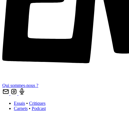
Qui sommes-nous ?
Essais
•
Critiques
Carnets
•
Podcast