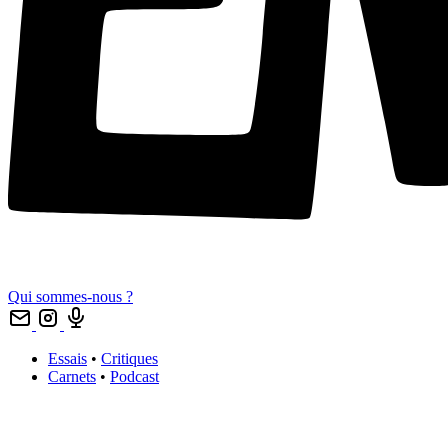
Qui sommes-nous ?
Essais
•
Critiques
Carnets
•
Podcast